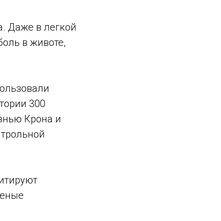
. Даже в легкой
оль в животе,
пользовали
тории 300
знью Крона и
нтрольной
митируют
ченые