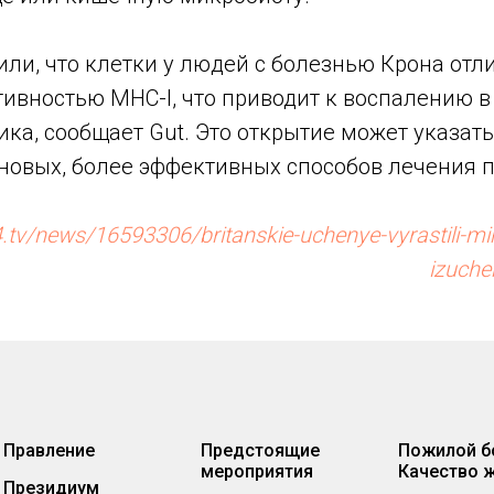
ли, что клетки у людей с болезнью Крона отл
ивностью MHC-I, что приводит к воспалению 
ка, сообщает Gut. Это открытие может указат
 новых, более эффективных способов лечения 
4.tv/news/16593306/britanskie-uchenye-vyrastili-min
izuche
Правление
Предстоящие
Пожилой б
мероприятия
Качество 
Президиум