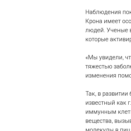
Наблюдения пок
Крона имеет осо
людей. Ученые 
которые активи
«Мы увидели, ч
тяжестью заболе
изменения помо
Так, в развитии
известный как 
иммунным клетк
вещества, вызы
молекулы в пищ