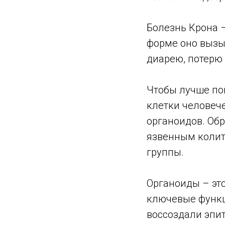
Болезнь Крона 
форме оно вызы
диарею, потерю 
Чтобы лучше по
клетки человече
органоидов. Об
язвенным колит
группы.
Органоиды – эт
ключевые функц
воссоздали эпи