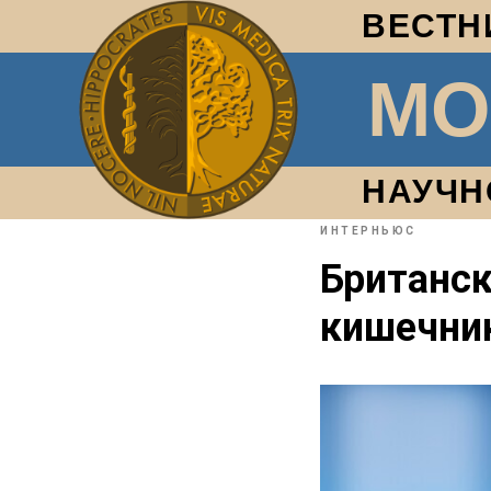
ВЕСТН
МО
НАУЧН
ИНТЕРНЬЮС
Британск
кишечник