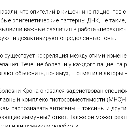
азали, что эпителий в кишечнике пациентов с
бые эпигенетические паттерны ДНК, не такие,
выявили важные различия в работе «переключ
руют и дезактивируют определенные гены.
то существует корреляция между этими измен
вания. Течение болезни у каждого пациента ра
гают объяснить, почему», – отметили авторы 
 болезни Крона оказался задействован специф
главный комплекс гистосовместимости (MHC)-I
ам распознавать антигены – токсины и друг
вающие иммунный ответ. Также он может реаг
е или кишечную микробиоту.