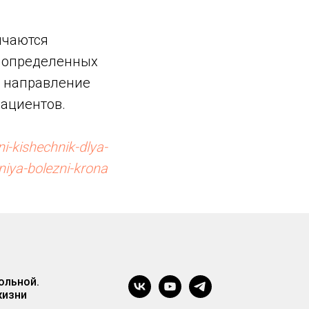
ичаются
в определенных
ь направление
пациентов.
i-kishechnik-dlya-
niya-bolezni-krona
ольной.
жизни