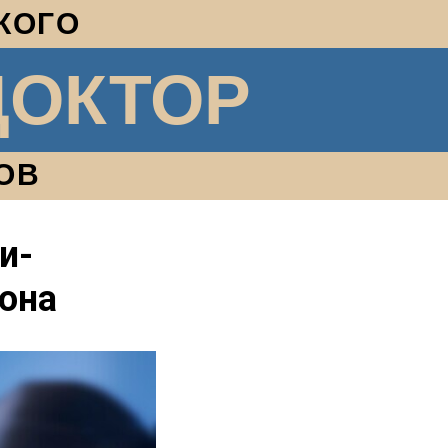
КОГО
ДОКТОР
ОВ
и-
рона