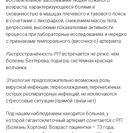
воспалительное заболевание людей пожилого
возраста, характеризующееся болями и
скованностью в мышцах плечевого и тазового пояса
в сочетании с лихорадкой, снижением массы тела,
депрессией, высокими показателями активности
процесса при лабораторных исследованиях и нередко
с признаками темпорального (височного) артериита.
Распространённость РП
: встречается не реже, чем
болезнь Бехтерева, подагра, системная красная
волчанка.
Этиология:
предположительно возможна роль
вирусной инфекции, переохлаждения, перенесённых
острых респираторных инфекций, не исключаются
стрессовые ситуации (прямой связи нет).
Под нашим наблюдением находится больная, у
которой гигантоклеточный артериит сочетается с РП
(болезнь Хортона). Возраст пациентки — 73 года,