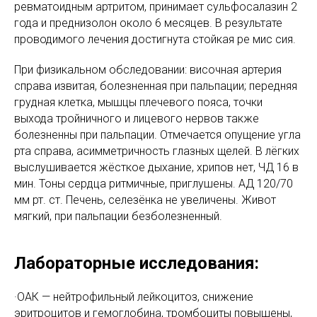
ревматоидным артритом, принимает сульфосалазин 2
года и преднизолон около 6 месяцев. В результате
проводимого лечения достигнута стойкая ре мис сия.
При физикальном обследовании: височная артерия
справа извитая, болезненная при пальпации; передняя
грудная клетка, мышцы плечевого пояса, точки
выхода тройничного и лицевого нервов также
болезненны при пальпации. Отмечается опущение угла
рта справа, асимметричность глазных щелей. В лёгких
выслушивается жёсткое дыхание, хрипов нет, ЧД 16 в
мин. Тоны сердца ритмичные, приглушены. АД 120/70
мм рт. ст. Печень, селезёнка не увеличены. Живот
мягкий, при пальпации безболезненный.
Лабораторные исследования:
·ОАК — нейтрофильный лейкоцитоз, снижение
эритроцитов и гемоглобина, тромбоциты повышены,