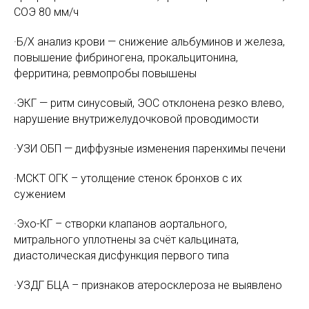
СОЭ 80 мм/ч
·Б/Х анализ крови — снижение альбуминов и железа,
повышение фибриногена, прокальцитонина,
ферритина; ревмопробы повышены
·ЭКГ — ритм синусовый, ЭОС отклонена резко влево,
нарушение внутрижелудочковой проводимости
·УЗИ ОБП — диффузные изменения паренхимы печени
·МСКТ ОГК – утолщение стенок бронхов с их
сужением
·Эхо-КГ – створки клапанов аортального,
митрального уплотнены за счёт кальцината,
диастолическая дисфункция первого типа
·УЗДГ БЦА – признаков атеросклероза не выявлено